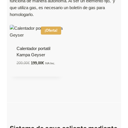
funciona de manera autónoma. Al ser un elemento fijo, y
que utiliza gas, es necesario un boletín de gas para
homologarlo.
¡Oferta!
Calentador portatil
Kampa Geyser
E
E
209,00
€
199,00
€
IVA Inc.
l
l
p
p
r
r
e
e
c
c
i
i
o
o
o
a
r
c
i
t
g
u