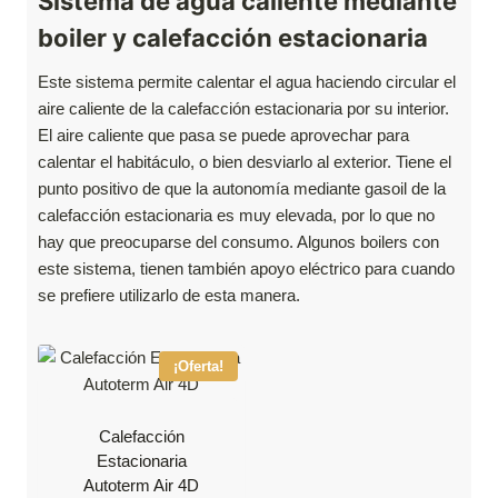
Sistema de agua caliente mediante
i
a
boiler y calefacción estacionaria
n
l
a
e
l
s
Este sistema permite calentar el agua haciendo circular el
e
:
aire caliente de la calefacción estacionaria por su interior.
r
1
El aire caliente que pasa se puede aprovechar para
a
9
calentar el habitáculo, o bien desviarlo al exterior. Tiene el
:
9
punto positivo de que la autonomía mediante gasoil de la
2
,
0
0
calefacción estacionaria es muy elevada, por lo que no
9
0
hay que preocuparse del consumo. Algunos boilers con
,
€
este sistema, tienen también apoyo eléctrico para cuando
0
.
se prefiere utilizarlo de esta manera.
0
€
.
¡Oferta!
Calefacción
Estacionaria
Autoterm Air 4D