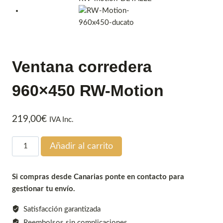
Ventana corredera
960×450 RW-Motion
219,00
€
IVA Inc.
Ventana
Añadir al carrito
corredera
960x450
Si compras desde Canarias ponte en contacto para
RW-
gestionar tu envío.
Motion
cantidad
Satisfacción garantizada
Reembolsos sin complicaciones