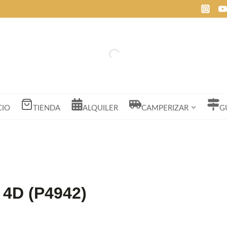
CIO
TIENDA
ALQUILER
CAMPERIZAR
G
 4D (P4942)