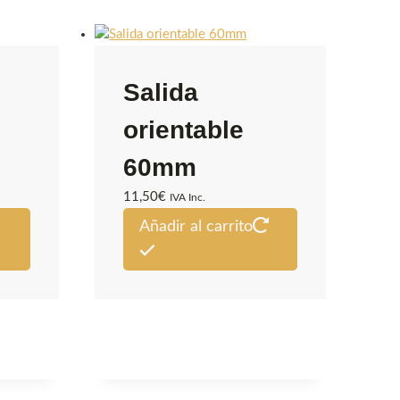
Salida
orientable
60mm
11,50
€
IVA Inc.
Este
Añadir al carrito
producto
tiene
múltiples
variantes.
Las
opciones
se
pueden