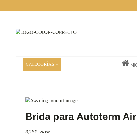
Saltar
al
contenido
CATEGORÍAS
INI
Brida para Autoterm Air
3,25
€
IVA Inc.