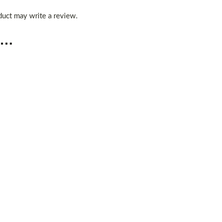
uct may write a review.
s…