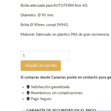
Brida adecuada para AUTOTERM Aire 4D.
Diámetro: Ø 90 mm.
Brida Ø 90mm, compl.P4942.
Material: Fabricado en plástico PA6 de gran resistencia.
Brida
para
Añadir al carrito
Autoterm
Air
4D
Si compras desde Canarias ponte en contacto para ges
(P4942)
Satisfacción garantizada
cantidad
Reembolsos sin complicaciones
Pago Seguro
GARANTÍA DE SEGURIDAD EN EL PAGO