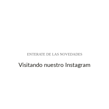
Las
opciones
se
pueden
elegir
en
la
página
de
producto
ENTERATE DE LAS NOVEDADES
Visitando nuestro Instagram