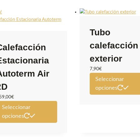
a!
Tubo
calefacción
Calefacción
exterior
Estacionaria
7,90
€
Autoterm Air
Seleccionar
2D
opciones
59,00
€
Este
Seleccionar
producto
opciones
tiene
múltiples
variantes.