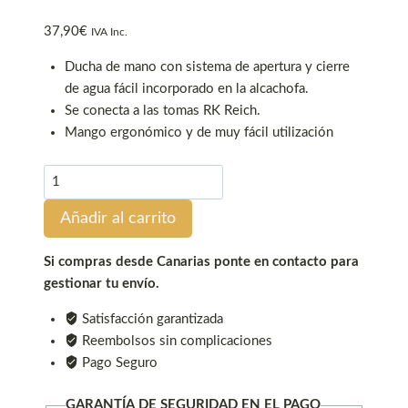
37,90
€
IVA Inc.
Ducha de mano con sistema de apertura y cierre
de agua fácil incorporado en la alcachofa.
Se conecta a las tomas RK Reich.
Mango ergonómico y de muy fácil utilización
Ducha
de
Añadir al carrito
mano
Charisma
para
Si compras desde Canarias ponte en contacto para
toma
gestionar tu envío.
exterior
Satisfacción garantizada
RK
Reembolsos sin complicaciones
Reich
Pago Seguro
cantidad
GARANTÍA DE SEGURIDAD EN EL PAGO