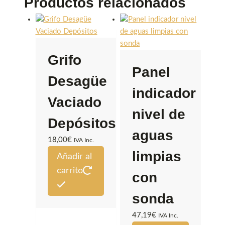
Productos relacionados
Grifo
Panel
Desagüe
indicador
Vaciado
nivel de
Depósitos
aguas
18,00
€
IVA Inc.
limpias
Añadir al
carrito
con
sonda
47,19
€
IVA Inc.