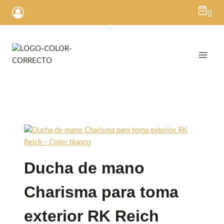
Saltar
0
al
contenido
Ducha de mano
Charisma para toma
exterior RK Reich