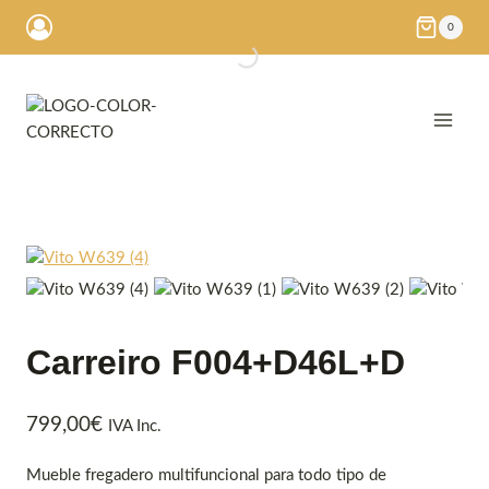
Saltar
0
al
contenido
Carreiro F004+D46L+D
799,00
€
IVA Inc.
Mueble fregadero multifuncional para todo tipo de