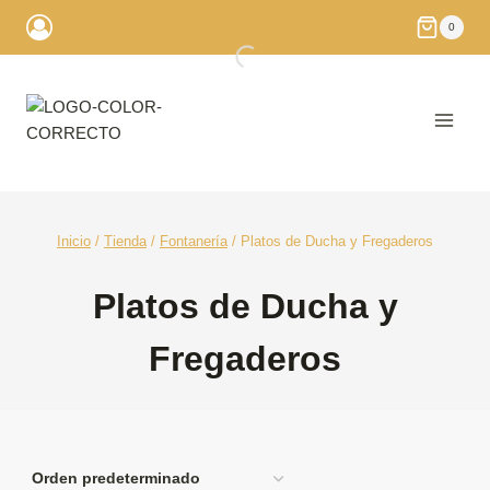
Saltar
0
al
contenido
Inicio
/
Tienda
/
Fontanería
/
Platos de Ducha y Fregaderos
Platos de Ducha y
Fregaderos