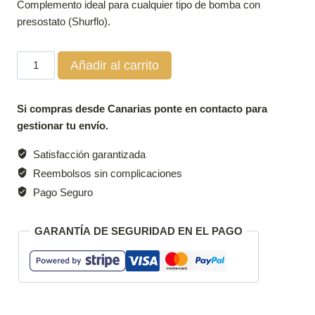
Complemento ideal para cualquier tipo de bomba con
presostato (Shurflo).
Vaso
Añadir al carrito
de
expansión
Si compras desde Canarias ponte en contacto para
universal
gestionar tu envío.
A
20
Satisfacción garantizada
-
Reembolsos sin complicaciones
Fiamma
Pago Seguro
cantidad
GARANTÍA DE SEGURIDAD EN EL PAGO