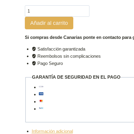
Depósito
de
Añadir al carrito
combustible
Autoterm
de
Si compras desde Canarias ponte en contacto para g
7L
Satisfacción garantizada
cantidad
Reembolsos sin complicaciones
Pago Seguro
GARANTÍA DE SEGURIDAD EN EL PAGO
Información adicional