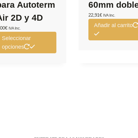
para Autoterm
60mm dobl
22,91
€
Air 2D y 4D
IVA Inc.
Añadir al carrito
,00
€
IVA Inc.
Este
Seleccionar
producto
opciones
tiene
múltiples
variantes.
Las
opciones
se
pueden
elegir
en
la
página
de