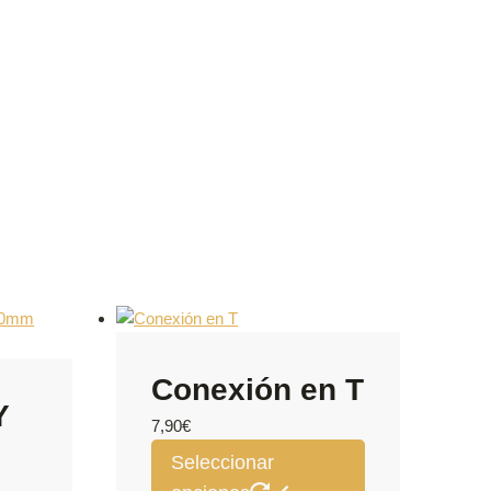
Conexión en T
Y
7,90
€
Este
Seleccionar
producto