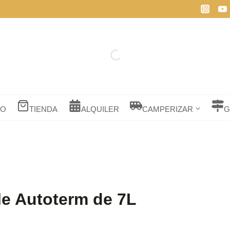
IO
TIENDA
ALQUILER
CAMPERIZAR
G
le Autoterm de 7L