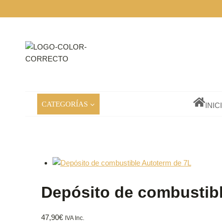
Saltar
al
contenido
CATEGORÍAS
INIC
Depósito de combustib
47,90
€
IVA Inc.