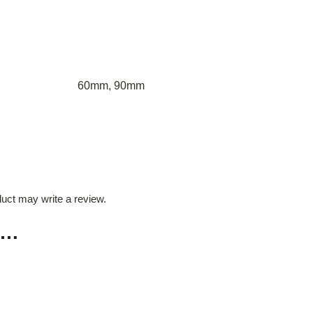
60mm, 90mm
uct may write a review.
s…