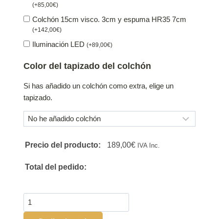
(
+
85,00
€
)
Colchón 15cm visco. 3cm y espuma HR35 7cm
(
+
142,00
€
)
Iluminación LED
(
+
89,00
€
)
Color del tapizado del colchón
Si has añadido un colchón como extra, elige un
tapizado.
Precio del producto:
189,00
€
IVA Inc.
Total del pedido:
Sillón
con