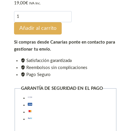
19,00
€
IVA Inc.
Desconectador
de
Añadir al carrito
batería
de
superficie
Si compras desde Canarias ponte en contacto para
300A
gestionar tu envío.
cantidad
Satisfacción garantizada
Reembolsos sin complicaciones
Pago Seguro
GARANTÍA DE SEGURIDAD EN EL PAGO