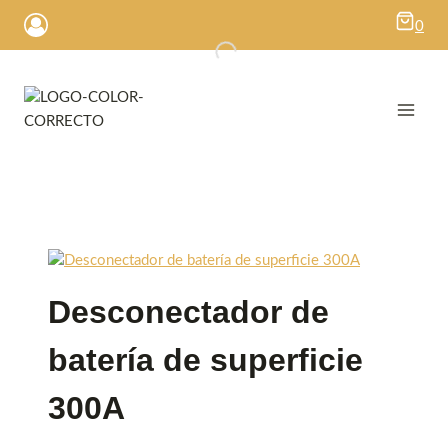
Saltar
0
al
contenido
Desconectador de
batería de superficie
300A