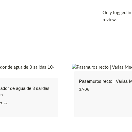
Only logged in
review.
Pasamuros recto | Varias 
ador de agua de 3 salidas
3,90
€
mm
VA Inc.