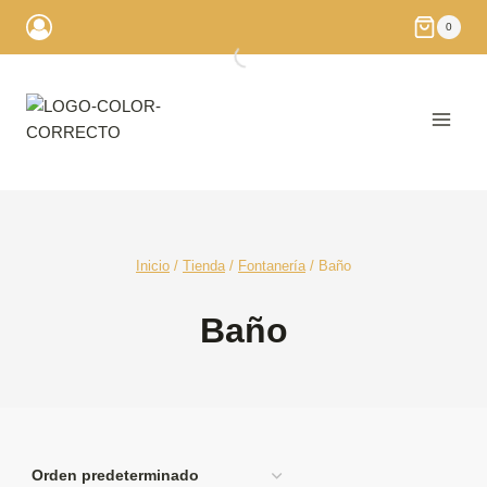
Saltar
0
al
contenido
Inicio
/
Tienda
/
Fontanería
/
Baño
Baño