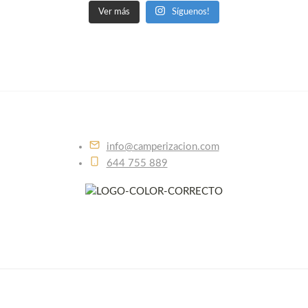
Ver más
Síguenos!
info@camperizacion.com
644 755 889