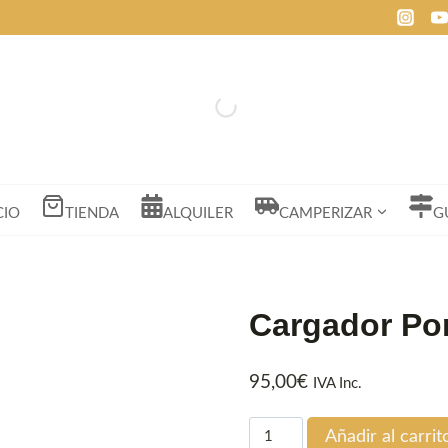
CIO
TIENDA
ALQUILER
CAMPERIZAR
G
Cargador Por
95,00
€
IVA Inc.
Cargador
Añadir al carrit