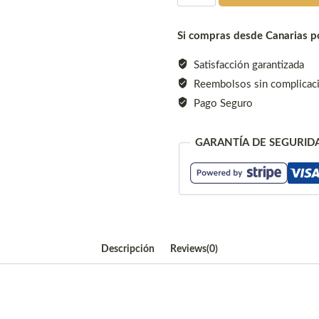
Portátil
de
Si compras desde Canarias po
16
Amp
Satisfacción garantizada
cantidad
Reembolsos sin complicac
Pago Seguro
GARANTÍA DE SEGURID
Descripción
Reviews(0)