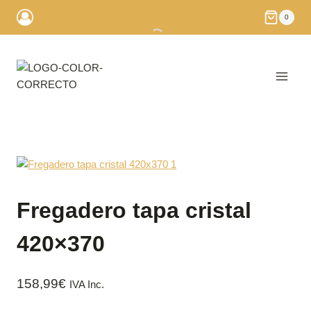
Saltar
0
al
contenido
Fregadero tapa cristal
420×370
158,99
€
IVA Inc.