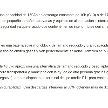
una capacidad de 150Ah en descarga constante de 10h (C10) o de 1
es de pequeño tamaño, caravanas y equipos de alimentación ininterru
 seguridad ya que el ácido que contienen en su interior no se derrama
s una batería solar monoblock de tamaño reducido y gran capacidad
y tipo no emiten gases y van perfectamente selladas. También se pue
.5kg aprox. son una alternativa de tamaño reducido y peso, apta p
drá transportarla y manejarla con la ayuda de otra persona gracias a
gativo), ambos disponen de terminal de tipo tornillo F11 para conectar
an durabilidad . Con descargas inferiores al 30%, obtendrá más de 3.0