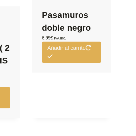
Pasamuros
doble negro
6,99
€
IVA Inc.
( 2
Añadir al carrito
IS
Este
producto
tiene
múltiples
variantes.
Las
opciones