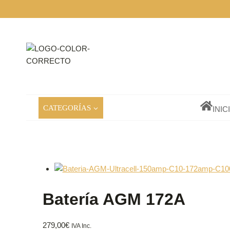
Saltar
al
contenido
CATEGORÍAS
INIC
Batería AGM 172A
279,00
€
IVA Inc.