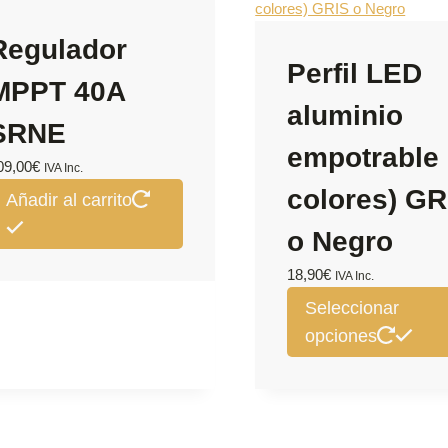
Regulador
Perfil LED
MPPT 40A
aluminio
SRNE
empotrable 
09,00
€
IVA Inc.
colores) GR
Añadir al carrito
o Negro
18,90
€
IVA Inc.
Seleccionar
opciones