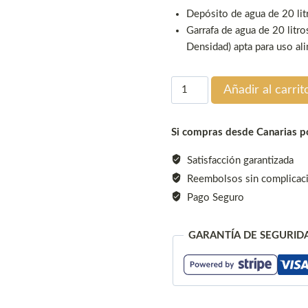
Depósito de agua de 20 lit
Garrafa de agua de 20 litro
Densidad) apta para uso al
Garrafa
Añadir al carrit
Bidón
20
Si compras desde Canarias po
Litros
para
Satisfacción garantizada
uso
Reembolsos sin complicac
alimentario
Pago Seguro
cantidad
GARANTÍA DE SEGURID