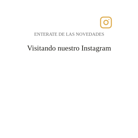
pueden
elegir
en
la
página
ENTERATE DE LAS NOVEDADES
de
Visitando nuestro Instagram
producto