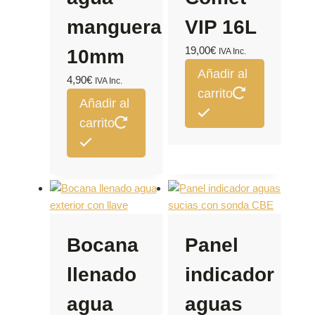
manguera
VIP 16L
19,00
€
10mm
IVA Inc.
Añadir al
4,90
€
IVA Inc.
carrito
Añadir al
carrito
Bocana
Panel
llenado
indicador
agua
aguas