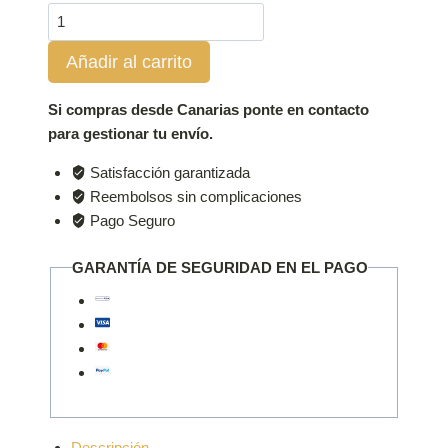
Depósito
Agua
Añadir al carrito
112L
paso
de
Si compras desde Canarias ponte en contacto
rueda
para gestionar tu envío.
cantidad
Satisfacción garantizada
Reembolsos sin complicaciones
Pago Seguro
GARANTÍA DE SEGURIDAD EN EL PAGO
Descripción