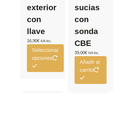
exterior
sucias
con
con
llave
sonda
16,90
€
CBE
IVA Inc.
Seleccionar
39,00
€
IVA Inc.
opciones
Añadir al
carrito
Este
producto
tiene
múltiples
variantes.
Las
opciones
se