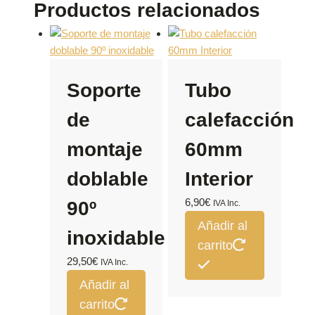
Productos relacionados
Soporte
Tubo
de
calefacción
montaje
60mm
doblable
Interior
6,90
€
90º
IVA Inc.
Añadir al
inoxidable
carrito
29,50
€
IVA Inc.
Añadir al
carrito