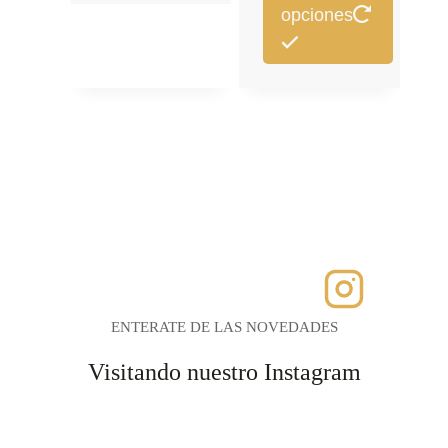
opciones
Este
producto
tiene
múltiples
variantes.
Las
opciones
se
pueden
elegir
en
ENTERATE DE LAS NOVEDADES
la
página
Visitando nuestro Instagram
de
producto