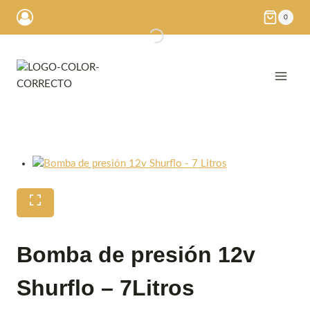
Saltar
0
al
contenido
Bomba de presión 12v
Shurflo – 7Litros