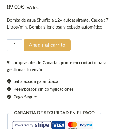
89,00
€
IVA Inc.
Bomba de agua Shurflo a 12v autoaspirante. Caudal: 7
Litros/min. Bomba silenciosa y cebado automático.
Bomba
Añadir al carrito
de
presión
Si compras desde Canarias ponte en contacto para
12v
gestionar tu envío.
Shurflo
-
Satisfacción garantizada
7Litros
Reembolsos sin complicaciones
cantidad
Pago Seguro
GARANTÍA DE SEGURIDAD EN EL PAGO