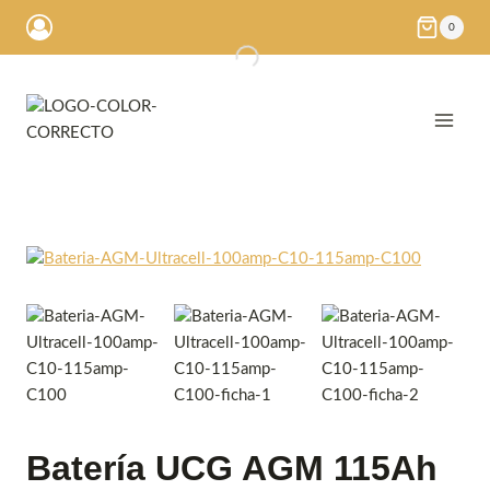
Saltar
0
al
contenido
Batería UCG AGM 115Ah