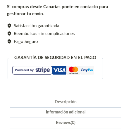
tipo
Si compras desde Canarias ponte en contacto para
West
gestionar tu envío.
extensible
longitudinalmente
Satisfacción garantizada
SC006.02
Reembolsos sin complicaciones
cantidad
Pago Seguro
GARANTÍA DE SEGURIDAD EN EL PAGO
Descripción
Información adicional
Reviews(0)