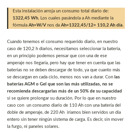
Esta instalación arroja un consumo total diario de:
1322,45 Wh.
Los cuales pasándola a Ah mediante la
fórmula
Ah=W/V
nos da
Ah=1322,45/12= 110,2 Ah día
.
Cuando tenemos el consumo requerido diario, en nuestro
caso de 120,2 h diarios, necesitamos seleccionar la batería,
en un principio podemos pensar que con una de ese
amperaje nos llegaría, pero hay que tener en cuenta que las
baterías no se deben descargar de todo, ya que cuanto más
se descargan en cada ciclo, menos nos van a durar. Con
las
baterías AGM o Gel que son las más utilizadas, no se
recomienda descargarlas más de un 50% de su capacidad
si se quiere prolongar su duración. Por lo que en nuestro
caso con un consumo diario de 110 Ah con una batería del
doble de amperaje, de 220 Ah iríamos bien servidos un día
entero sin tener ningún sistema de carga. Es decir, sin mover
la furgo, ni paneles solares.