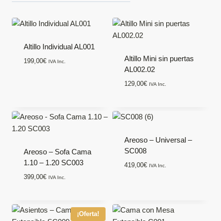
Altillo Individual AL001
Altillo Mini sin puertas
199,00
€
IVA Inc.
AL002.02
129,00
€
IVA Inc.
Areoso – Universal –
SC008
Areoso – Sofa Cama
1.10 – 1.20 SC003
419,00
€
IVA Inc.
399,00
€
IVA Inc.
¡Oferta!